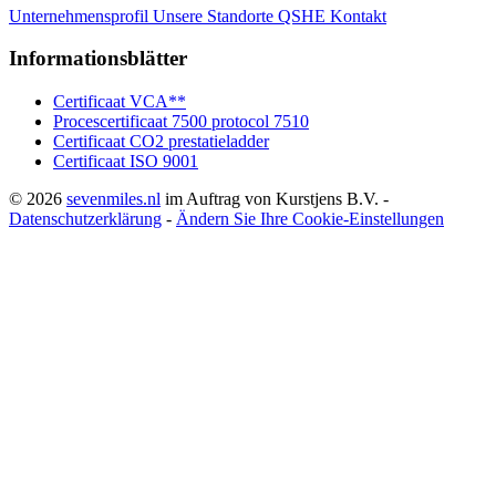
Unternehmensprofil
Unsere Standorte
QSHE
Kontakt
Informationsblätter
Certificaat VCA**
Procescertificaat 7500 protocol 7510
Certificaat CO2 prestatieladder
Certificaat ISO 9001
© 2026
sevenmiles.nl
im Auftrag von Kurstjens B.V. -
Datenschutzerklärung
-
Ändern Sie Ihre Cookie-Einstellungen